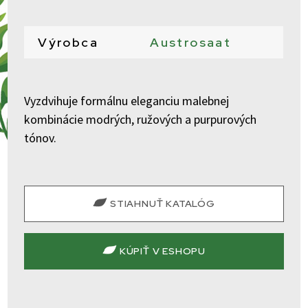
Výrobca
Austrosaat
Vyzdvihuje formálnu eleganciu malebnej
kombinácie modrých, ružových a purpurových
tónov.
STIAHNUŤ KATALÓG
KÚPIŤ V ESHOPU