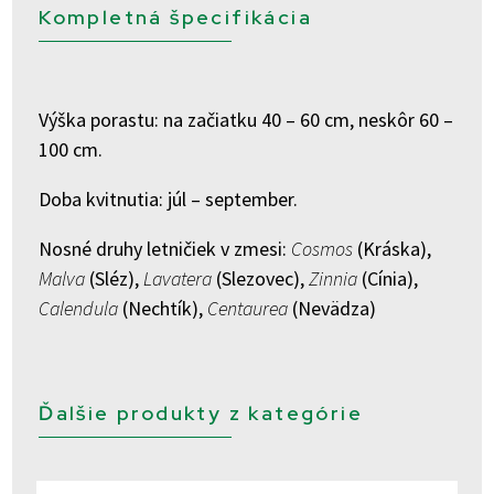
Kompletná špecifikácia
Výška porastu: na začiatku 40 – 60 cm, neskôr 60 –
100 cm.
Doba kvitnutia: júl – september.
Nosné druhy letničiek v zmesi:
Cosmos
(Kráska),
Malva
(Sléz),
Lavatera
(Slezovec),
Zinnia
(Cínia),
Calendula
(Nechtík),
Centaurea
(Nevädza)
Ďalšie produkty z kategórie