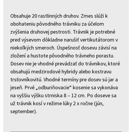
Obsahuje 20 rastlinných druhov. Zmes slúži k
obohateniu pôvodného trávniku za účelom
zvýšenia druhovej pestrosti. Trávnik je potrebné
pred výsevom dôkladne narušiť vertikutátorom v
niekoľkých smeroch. Úspešnosť dosevu závisí na
zložení a hustote pôvodného trávneho porastu.
Dosev nie je vhodné prevádzať do trávnikov, ktoré
obsahujú medzirodové hybridy alebo kostravu
trsťovníkovitú. Vhodné termíny pre dosev sú jar a
jeseň. Prvé „odburiňovacie“ kosenie sa vykonáva
na vyššiu výšku strniska 8 – 12 cm. Po doseve sa
už trávnik kosí v režime lúky 2 x ročne (jún,
september).