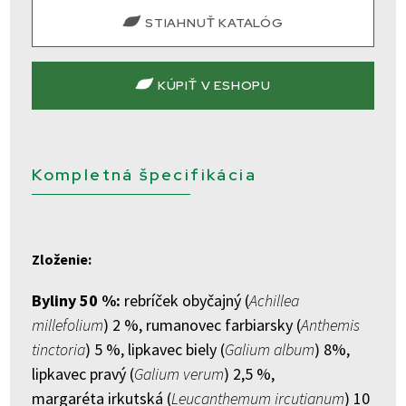
STIAHNUŤ KATALÓG
KÚPIŤ V ESHOPU
Kompletná špecifikácia
Zloženie:
Byliny 50 %:
rebríček obyčajný (
Achillea
millefolium
) 2 %, rumanovec farbiarsky (
Anthemis
tinctoria
) 5 %, lipkavec biely (
Galium album
) 8%,
lipkavec pravý (
Galium verum
) 2,5 %,
margaréta irkutská (
Leucanthemum ircutianum
) 10