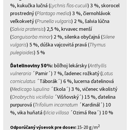
%, kukučka lučná (
Lychnis flos-cuculi
) 3 %, skorocel
prostredný (
Plantago media
) 3 %, čiernohlávok
veľkokvetý (
Prunella vulgaris
) 2 %, šalvia lúčna
(
Salvia pratensis
) 2,5 %, krvavec menší
(
Sanguisorba minor
) 2 %, silenka obyčajná (
Silene
vulgaris
) 5 %, dúška vajcovitá pravá (
Thymus
pulegioides
) 5 %
Ďatelinoviny 50%:
bôľhoj lekársky (
Anthyllis
vulneraria
´Pamir´) 7 %, ľadenec rožkatý (
Lotus
corniculatus
´Táborák´) 6 %, lucerna ďatelinová
(
Medicago lupulina
´Ekola´) 3 %, vičenec vikolistý
(
Onobrychis viciifolia
´Višňovský´) 15 %, ďatelina
purpurová (
Trifolium incarnatum
´Kardinál´) 10
%, vika huňatá (
Vicia villosa
´Ozimá Rea´) 10 %
2
Odporúčaný výsevok pre dosev:
15-20 g/m