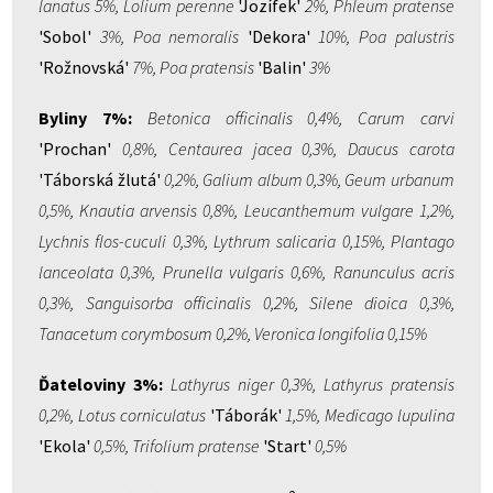
lanatus 5%, Lolium perenne
'Jozífek'
2%, Phleum pratense
'Sobol'
3%, Poa nemoralis
'Dekora'
10%, Poa palustris
'Rožnovská'
7%, Poa pratensis
'Balin'
3%
Byliny 7%:
Betonica officinalis 0,4%, Carum carvi
'Prochan'
0,8%, Centaurea jacea 0,3%, Daucus carota
'Táborská žlutá'
0,2%, Galium album 0,3%, Geum urbanum
0,5%, Knautia arvensis 0,8%, Leucanthemum vulgare 1,2%,
Lychnis flos-cuculi 0,3%, Lythrum salicaria 0,15%, Plantago
lanceolata 0,3%, Prunella vulgaris 0,6%, Ranunculus acris
0,3%, Sanguisorba officinalis 0,2%, Silene dioica 0,3%,
Tanacetum corymbosum 0,2%, Veronica longifolia 0,15%
Ďateloviny 3%:
Lathyrus niger 0,3%, Lathyrus pratensis
0,2%, Lotus corniculatus
'Táborák'
1,5%, Medicago lupulina
'Ekola'
0,5%, Trifolium pratense
'Start'
0,5%