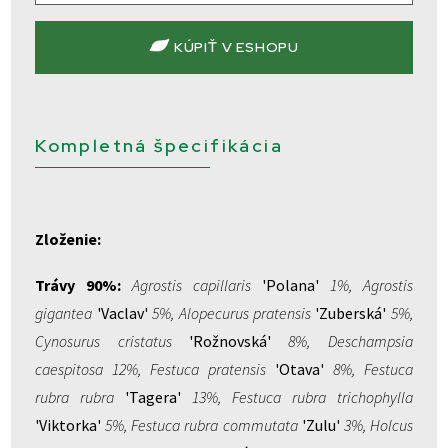
KÚPIŤ V ESHOPU
Kompletná špecifikácia
Zloženie:
Trávy 90%:
Agrostis capillaris
'Polana'
1%, Agrostis
gigantea
'Vaclav'
5%, Alopecurus pratensis
'Zuberská'
5%,
Cynosurus cristatus
'Rožnovská'
8%, Deschampsia
caespitosa 12%, Festuca pratensis
'Otava'
8%, Festuca
rubra rubra
'Tagera'
13%, Festuca rubra trichophylla
'Viktorka'
5%, Festuca rubra commutata
'Zulu'
3%, Holcus