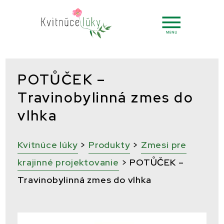
POTŮČEK –
Travinobylinná zmes do
vlhka
Kvitnúce lúky
>
Produkty
>
Zmesi pre
krajinné projektovanie
>
POTŮČEK –
Travinobylinná zmes do vlhka